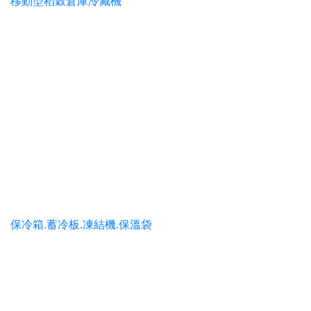
移動型稻穀倉庫冷藏機
保冷箱.蓄冷板.凍結機.保溫袋