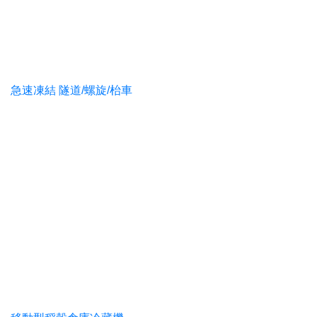
急速凍結 隧道/螺旋/枱車