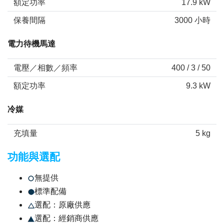
額定功率
17.9 kW
保養間隔
3000 小時
電力待機馬達
電壓／相數／頻率
400 / 3 / 50
額定功率
9.3 kW
冷媒
充填量
5 kg
功能與選配
無提供
標準配備
選配：原廠供應
選配：經銷商供應