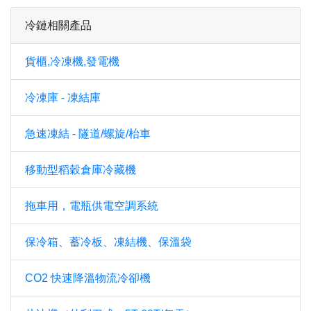
冷鏈相關產品
貨櫃,冷凍機,發電機
冷凍庫 - 凍結庫
急速凍結 - 隧道/螺旋/枱車
移動型稻穀倉庫冷藏機
拖車用，電瓶供電空調系統
保冷箱、蓄冷板、凍結機、保溫袋
CO2 快速降溫物流冷卻機