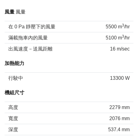
風量
風量
3
在 0 Pa 靜壓下的風量
5500 m
/hr
3
滿載拖車內的風量
5100 m
/hr
出風速度－送風距離
16 m/sec
加熱能力
行駛中
13300 W
機組尺寸
高度
2279 mm
寬度
2076 mm
深度
537.4 mm