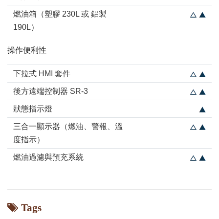
燃油箱（塑膠 230L 或 鋁製
190L）
操作便利性
下拉式 HMI 套件
後方遠端控制器 SR-3
狀態指示燈
三合一顯示器（燃油、警報、溫
度指示）
燃油過濾與預充系統
Tags