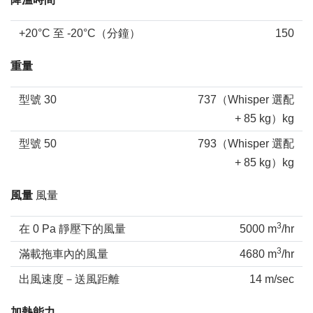
+20°C 至 -20°C（分鐘）
150
重量
型號 30
737（Whisper 選配
+ 85 kg）kg
型號 50
793（Whisper 選配
+ 85 kg）kg
風量
風量
3
在 0 Pa 靜壓下的風量
5000 m
/hr
3
滿載拖車內的風量
4680 m
/hr
出風速度－送風距離
14 m/sec
加熱能力