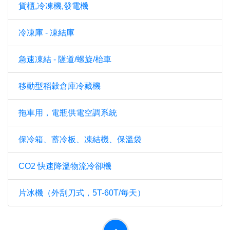
貨櫃,冷凍機,發電機
冷凍庫 - 凍結庫
急速凍結 - 隧道/螺旋/枱車
移動型稻穀倉庫冷藏機
拖車用，電瓶供電空調系統
保冷箱、蓄冷板、凍結機、保溫袋
CO2 快速降溫物流冷卻機
片冰機（外刮刀式，5T-60T/每天）