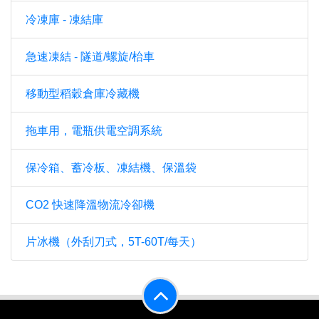
冷凍庫 - 凍結庫
急速凍結 - 隧道/螺旋/枱車
移動型稻穀倉庫冷藏機
拖車用，電瓶供電空調系統
保冷箱、蓄冷板、凍結機、保溫袋
CO2 快速降溫物流冷卻機
片冰機（外刮刀式，5T-60T/每天）