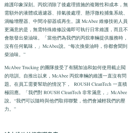
維護印象深刻。
丙烷消除了後處理措施的複雜性和成本，無
需額外的液體或過濾器、排氣後處理、
懸浮微粒
捕集系統、
渦輪增壓器、中間冷卻器或再生。
讓 McAbee 維修技術人員
更滿意的是，無需特殊維修設備即可執行日常維護，而且不
會散發出柴油味。
「當他們為我們的丙烷車輛提供服務時，
沒有任何氣味，」
McAbee
說。
“每次換柴油時，你都會聞到
柴油味。”
McAbee Trucking 的團隊接受了有關加油和如何使用截止閥
的培訓。
自推出以來，McAbee 丙烷車輛的維護一直沒有問
題。
在員工需要幫助的情況下，
ROUSH CleanTech
一直積
極回應。
「我們對 ROUSH CleanTech 非常滿意，」McAbee
說。
“我們可以隨時與他們取得聯繫，他們會減輕我們的壓
力。”