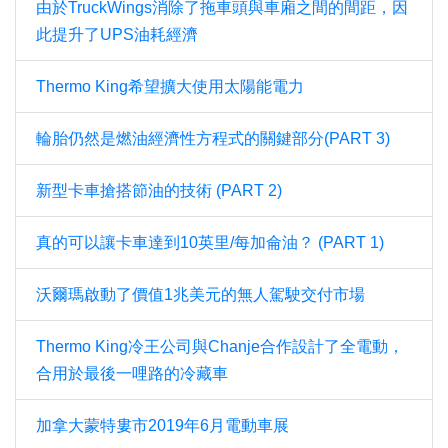
由於TruckWings消除了拖車頭與車廂之間的間距，因
此提升了UPS油耗經濟
Thermo King希望擴大使用太陽能電力
輪胎仍然是燃油經濟性方程式的關鍵部分(PART 3)
新型卡車搶搭節油的技術 (PART 2)
真的可以讓卡車達到10英里/每加侖油？ (PART 1)
沃爾瑪啟動了價值1兆美元的無人駕駛交付市場
Thermo King冷王公司與Chanje合作設計了全電動，
合用於最後一哩路的冷藏車
加拿大蒙特婁市2019年6月電動車展