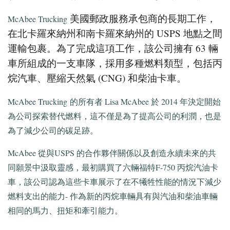
美國郵政服務承包商的長期工作，
McAbee Trucking
在北卡羅來納州和南卡羅來納州的 USPS 地點之間
運輸包裹。為了完成這項工作，該公司擁有 63 輛
車所組成的一支車隊，採用多種燃料類型，包括丙
烷汽車、壓縮天然氣 (CNG) 和柴油卡車。
McAbee Trucking
的所有者 Lisa McAbee 於 2014 年決定開始
為公司探索替代燃料，這不僅是為了提高公司的利潤，也是
為了減少公司的碳足跡。
McAbee 從與USPS 的合作夥伴關係以及創造永續未來的共
同願景中汲取靈感，最初購買了六輛福特F-750 丙烷汽油卡
車，該公司認為這些卡車展示了在不犧牲性能的情況下減少
燃料支出的能力- 作為新的丙烷車輛具有與汽油和柴油車輛
相同的馬力、扭矩和牽引能力。