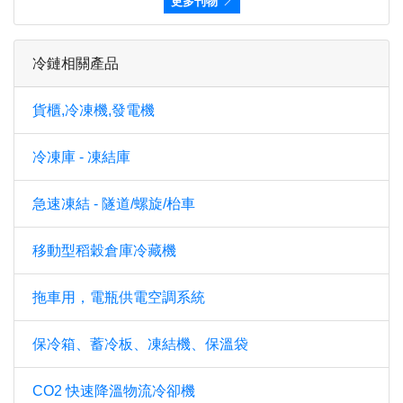
更多刊物
冷鏈相關產品
貨櫃,冷凍機,發電機
冷凍庫 - 凍結庫
急速凍結 - 隧道/螺旋/枱車
移動型稻穀倉庫冷藏機
拖車用，電瓶供電空調系統
保冷箱、蓄冷板、凍結機、保溫袋
CO2 快速降溫物流冷卻機