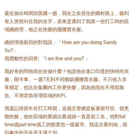
最近抽出時間回英國一趟，我在之前居住的鄉村路上，聽到
有人突然叫住我的名字，原來是遇到了我第一份打工時的區
域總經理，他正在快樂的擺攤賣衣服。
總經理很親切的對我說：「How are you doing Sandy
Su?」
我禮貌性的回答: 「I am fine and you? 」
我好奇的問他現在在做什麼？他說他在進口印度的快時尚衣
服，開卡車、一週7天到不同鄉鎮擺攤賣衣服。不只收入非
常穩定，也比在集團內工作更快樂，因為他現在不用寫報
告、不用背負管理區域的KPI。
我還記得當年在打工時期，這個主管總是板著很可怕、很兇
狠的臉，他在區域的業績比賽成績一直是前三名，他對full
time或part time員工的態度也一樣嚴苛。我這次看到他，跟
印象中的完全是天壤之別。