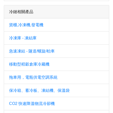
冷鏈相關產品
貨櫃,冷凍機,發電機
冷凍庫 - 凍結庫
急速凍結 - 隧道/螺旋/枱車
移動型稻穀倉庫冷藏機
拖車用，電瓶供電空調系統
保冷箱、蓄冷板、凍結機、保溫袋
CO2 快速降溫物流冷卻機