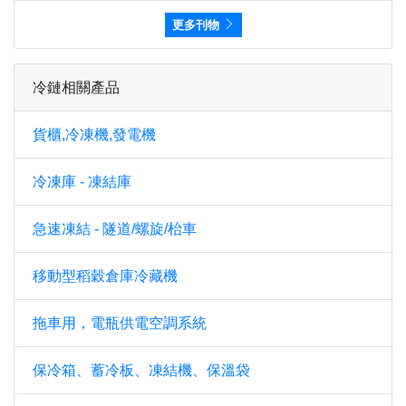
更多刊物
冷鏈相關產品
貨櫃,冷凍機,發電機
冷凍庫 - 凍結庫
急速凍結 - 隧道/螺旋/枱車
移動型稻穀倉庫冷藏機
拖車用，電瓶供電空調系統
保冷箱、蓄冷板、凍結機、保溫袋